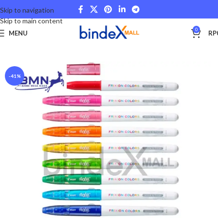
Skip to navigation
Skip to main content
0
MENU
RP
Beranda
Stationery and Fancy
School and College
-41%