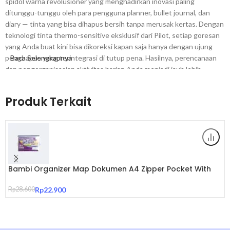
spidol warna revolusioner yang menghadirkan inovasi paling
ditunggu-tunggu oleh para pengguna planner, bullet journal, dan
diary — tinta yang bisa dihapus bersih tanpa merusak kertas. Dengan
teknologi tinta thermo-sensitive eksklusif dari Pilot, setiap goresan
yang Anda buat kini bisa dikoreksi kapan saja hanya dengan ujung
penghapus yang terintegrasi di tutup pena. Hasilnya, perencanaan
Baca Selengkapnya
dan pengorganisasian aktivitas harian Anda menjadi jauh lebih
fleksibel, menyenangkan, dan bebas dari stres akibat kesalahan yang
tidak bisa diperbaiki.
Produk Terkait
Mengapa Memilih Pilot FriXion Colors SW-FC?
Pertama, Pilot adalah merek alat tulis premium asal Jepang yang
telah diakui secara global atas inovasi dan kualitas produknya yang
konsisten. Rangkaian FriXion dari Pilot merupakan salah satu lini
Bambi Organizer Map Dokumen A4 Zipper Pocket With
produk paling inovatif di dunia alat tulis, dengan teknologi tinta
Metal Head Tipe PVC Semi Transparent Original
erasable yang telah dipatenkan dan digunakan oleh jutaan pengguna
Rp
28.600
Rp
22.900
di seluruh dunia. Dengan demikian, memilih Pilot FriXion Colors
berarti memilih inovasi Jepang terbaik untuk mendukung
produktivitas dan kreativitas Anda setiap hari.