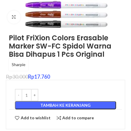
Click to enlarge
Pilot FriXion Colors Erasable
Marker SW-FC Spidol Warna
Bisa Dihapus 1 Pcs Original
Sharpie
Rp
30.000
Rp
17.760
TAMBAH KE KERANJANG
Add to wishlist
Add to compare