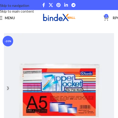
Skip to navigation
Skip to main content
0
MENU
RP
Beranda
Stationery and Fancy
Document Holder
-20%