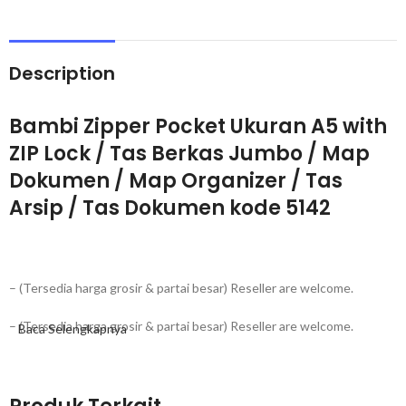
Description
Bambi Zipper Pocket Ukuran A5 with
ZIP Lock / Tas Berkas Jumbo / Map
Dokumen / Map Organizer / Tas
Arsip / Tas Dokumen kode 5142
– (Tersedia harga grosir & partai besar) Reseller are welcome.
– (Tersedia harga grosir & partai besar) Reseller are welcome.
Baca Selengkapnya
Zipper Pocket For File Note Transparent 5142 ini berukuran A5