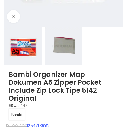
Click to enlarge
Bambi Organizer Map
Dokumen A5 Zipper Pocket
Include Zip Lock Tipe 5142
Original
SKU:
5142
Bambi
Rp
23.600
Rp
18.900