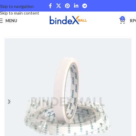
Skip to navigation
Skip to main content
0
MENU
RP
Beranda
Stationery and Fancy