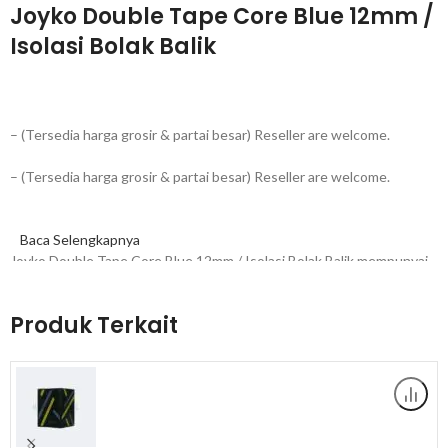
Joyko Double Tape Core Blue 12mm /
Isolasi Bolak Balik
– (Tersedia harga grosir & partai besar) Reseller are welcome.
– (Tersedia harga grosir & partai besar) Reseller are welcome.
Baca Selengkapnya
Joyko Double Tape Core Blue 12mm / Isolasi Bolak Balik mempunyai
fungsi sebagai perekat dikedua sisi. Double tipe biasa digunakan
untuk merketkan gambar, foto, lukisan dinding dan masih banyak lagi
Produk Terkait
kegunaannya.
Spesifikasi Produk :