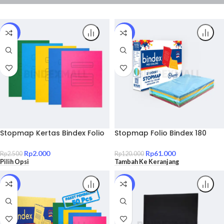
SALE!
SALE!
Stopmap Kertas Bindex Folio
Stopmap Folio Bindex 180
180 GSM Satuan All Color –
GSM Mix Color 50 Pcs – Map
Stopmap Tebal Original
Kertas Tebal Original – Kode
Rp
2.000
Rp
61.000
Rp
2.500
Rp
120.000
2120001-MIX
Pilih Opsi
Tambah Ke Keranjang
SALE!
SALE!