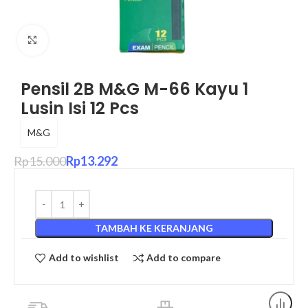
Click to enlarge
Pensil 2B M&G M-66 Kayu 1
Lusin Isi 12 Pcs
M&G
Rp
15.000
Rp
13.292
TAMBAH KE KERANJANG
Add to wishlist
Add to compare