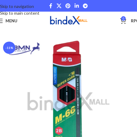
Skip to navigation
Skip to main content
0
MENU
RP
Beranda
Stationery and Fancy
School and College
-11%