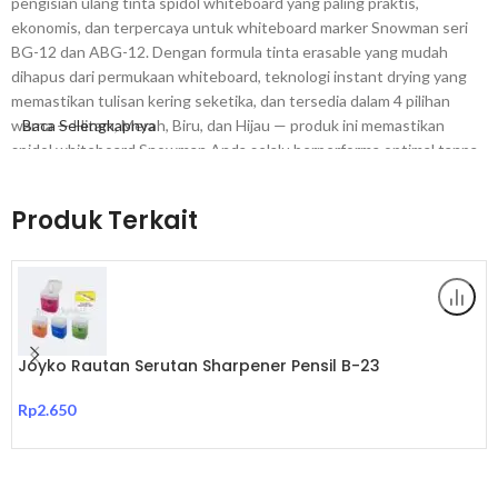
pengisian ulang tinta spidol whiteboard yang paling praktis,
ekonomis, dan terpercaya untuk whiteboard marker Snowman seri
BG-12 dan ABG-12. Dengan formula tinta erasable yang mudah
dihapus dari permukaan whiteboard, teknologi instant drying yang
memastikan tulisan kering seketika, dan tersedia dalam 4 pilihan
warna — Hitam, Merah, Biru, dan Hijau — produk ini memastikan
Baca Selengkapnya
spidol whiteboard Snowman Anda selalu berperforma optimal tanpa
harus membeli spidol baru setiap kali tinta habis. Pilihan paling cerdas
dan paling hemat untuk kebutuhan pengisian ulang tinta spidol
Produk Terkait
whiteboard di kantor, sekolah, maupun ruang rapat.
Mengapa Memilih Snowman WBI-20 Refill Ink?
Pertama, Snowman adalah merek alat tulis Indonesia yang telah lama
dipercaya oleh jutaan pengguna di seluruh nusantara. Tinta refill
Joyko Rautan Serutan Sharpener Pensil B-23
WBI-20 dirancang dan diformulasikan secara khusus oleh Snowman
untuk memastikan kompatibilitas dan performa yang sempurna
Rp
2.650
dengan spidol whiteboard Snowman seri BG-12 dan ABG-12 —
menghasilkan kualitas tulisan yang identik dengan spidol baru, bukan
kompromi.