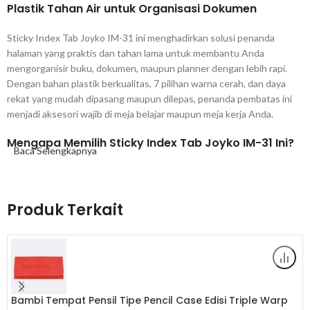
Plastik Tahan Air untuk
Organisasi Dokumen
Sticky Index
Tab Joyko IM-31 ini
menghadirkan solusi penanda
halaman
yang praktis dan tahan lama untuk
membantu Anda
mengorganisir buku,
dokumen, maupun planner dengan lebih
rapi.
Dengan bahan plastik
berkualitas, 7 pilihan warna cerah, dan
daya
rekat yang mudah dipasang
maupun dilepas, penanda pembatas ini
menjadi aksesori wajib di meja belajar
maupun meja kerja Anda.
Mengapa Memilih Sticky Index Tab
Joyko IM-31 Ini?
Baca Selengkapnya
Pertama, sticky index
tab ini menggunakan bahan plastik
yang jauh
lebih tahan lama
dibandingkan index tab berbahan kertas
biasa,
sehingga tidak mudah robek,
lecek, atau kusut meski sering
Produk Terkait
digunakan dan dipindahkan. Selain
itu, bahan plastik ini juga
bersifat
tahan air, sehingga penanda
halaman Anda tetap dalam kondisi prima
meski terkena percikan air atau
kelembapan udara.
7 Warna
Cerah — Mudah Dikategorikan dengan
Sistem Warna
Bambi Tempat Pensil Tipe Pencil Case Edisi Triple Warp