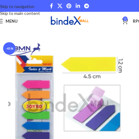
Skip to navigation
Skip to main content
0
MENU
RP
Beranda
Stationery and Fancy
School and College
-45%