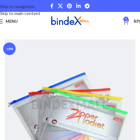
Skip to navigation
Skip to main content
0
MENU
RP
Beranda
Stationery and Fancy
Document Holder
-18%