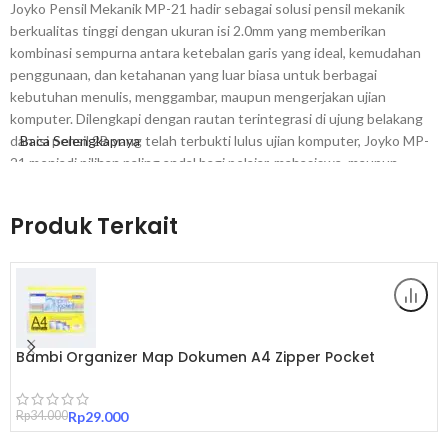
Joyko Pensil Mekanik MP-21 hadir sebagai solusi pensil mekanik
berkualitas tinggi dengan ukuran isi 2.0mm yang memberikan
kombinasi sempurna antara ketebalan garis yang ideal, kemudahan
penggunaan, dan ketahanan yang luar biasa untuk berbagai
kebutuhan menulis, menggambar, maupun mengerjakan ujian
komputer. Dilengkapi dengan rautan terintegrasi di ujung belakang
dan isi pensil 2B yang telah terbukti lulus ujian komputer, Joyko MP-
Baca Selengkapnya
21 menjadi pilihan paling andal bagi pelajar, mahasiswa, maupun
profesional yang membutuhkan pensil mekanik serbaguna
berkualitas tinggi.
Produk Terkait
Mengapa Memilih Pensil Mekanik Joyko MP-
21?
Pertama, Joyko adalah merek alat tulis Indonesia yang telah lama
dipercaya oleh jutaan pelajar, mahasiswa, dan profesional di seluruh
Bambi Organizer Map Dokumen A4 Zipper Pocket
nusantara. Standar kualitas yang konsisten dan teruji menjadikan
Include Zip Lock Tipe 5131 Original
setiap produk Joyko — termasuk Pensil Mekanik MP-21 ini — sebagai
pilihan utama untuk kebutuhan alat tulis harian yang andal, presisi,
Rp
34.000
Rp
29.000
dan terjangkau.