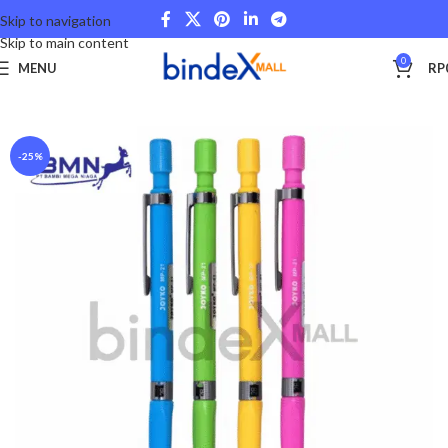
Skip to navigation
Skip to main content
0
MENU
RP
Beranda
Stationery and Fancy
School and College
-25%