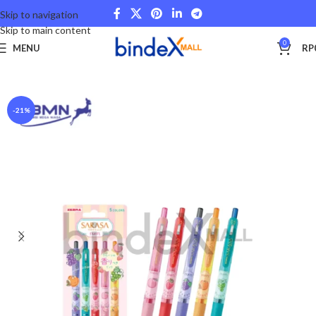
Skip to navigation
Skip to main content
0
MENU
RP
Beranda
Stationery and Fancy
School and College
-21%