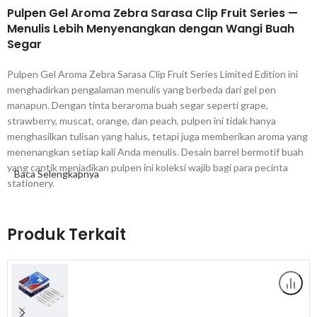
Pulpen Gel Aroma Zebra Sarasa Clip Fruit Series —
Menulis Lebih Menyenangkan dengan Wangi Buah
Segar
Pulpen Gel Aroma Zebra Sarasa Clip Fruit Series Limited Edition ini
menghadirkan pengalaman menulis yang berbeda dari gel pen
manapun. Dengan tinta beraroma buah segar seperti grape,
strawberry, muscat, orange, dan peach, pulpen ini tidak hanya
menghasilkan tulisan yang halus, tetapi juga memberikan aroma yang
menenangkan setiap kali Anda menulis. Desain barrel bermotif buah
yang cantik menjadikan pulpen ini koleksi wajib bagi para pecinta
Baca Selengkapnya
stationery.
Mengapa Memilih Pulpen Gel Aroma Zebra Sarasa
Fruit Series Ini?
Produk Terkait
Pertama, pulpen gel aroma ini merupakan Limited Edition dari lini
Sarasa Clip yang sangat populer, sehingga memiliki nilai koleksi
tersendiri bagi para penggemar Zebra dan stationery Jepang. Selain
aroma yang menyenangkan, pulpen ini tetap mempertahankan