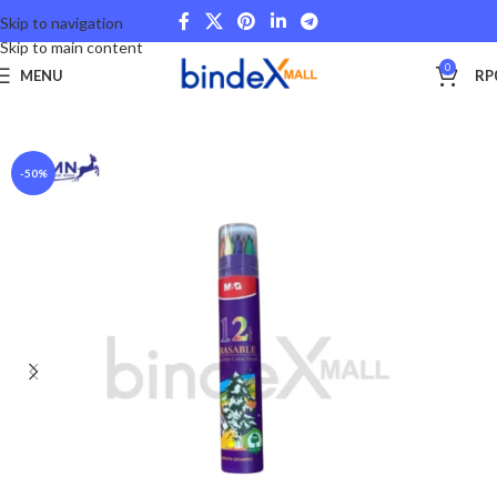
Skip to navigation
Skip to main content
0
MENU
RP
Beranda
Stationery and Fancy
School and College
-50%