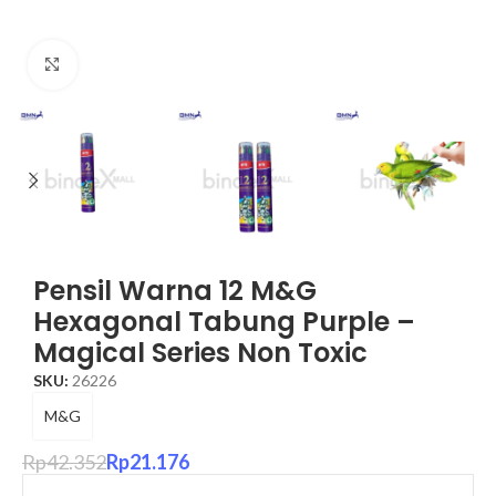
Click to enlarge
Pensil Warna 12 M&G
Hexagonal Tabung Purple –
Magical Series Non Toxic
SKU:
26226
M&G
Rp
42.352
Rp
21.176