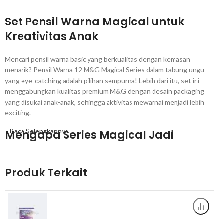
Set Pensil Warna Magical untuk
Kreativitas Anak
Mencari pensil warna basic yang berkualitas dengan kemasan
menarik? Pensil Warna 12 M&G Magical Series dalam tabung ungu
yang eye-catching adalah pilihan sempurna! Lebih dari itu, set ini
menggabungkan kualitas premium M&G dengan desain packaging
yang disukai anak-anak, sehingga aktivitas mewarnai menjadi lebih
exciting.
Baca Selengkapnya
Mengapa Series Magical Jadi
Favorit Anak?
Produk Terkait
Pertama-tama, tabung purple yang vibrant dengan tutup transparan
memberikan kesan fun dan magical yang disukai anak-anak. Oleh
karena itu, desain ini membuat anak lebih excited untuk mewarnai
dan merawat pensil mereka dengan baik. Selain itu, warna ungu yang
unik memudahkan anak mengidentifikasi pensil mereka di sekolah,