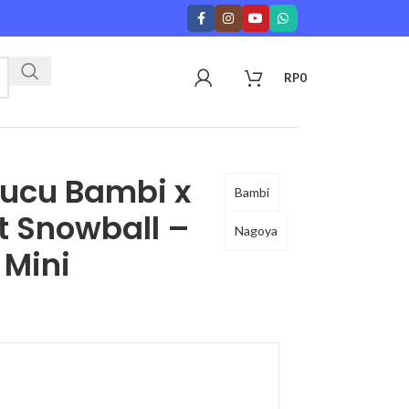
RP
0
Lucu Bambi x
Bambi
 Snowball –
Nagoya
 Mini