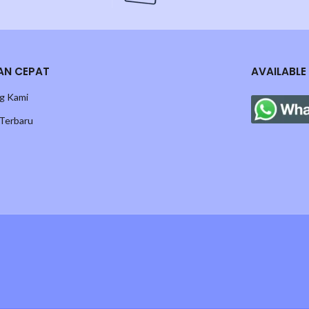
ock terbatas karena edisi kolaborasi. Pesan sekarang dan rasakan sensa
AN CEPAT
AVAILABLE
g Kami
 Terbaru