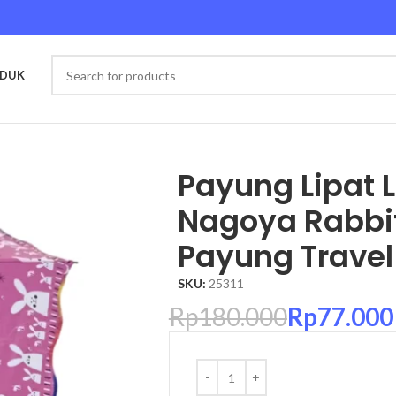
ODUK
owball – Payung Travel Mini
Payung Lipat 
Nagoya Rabbit
Payung Travel
SKU:
25311
Rp
180.000
Rp
77.000