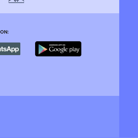
si berbeda saat melangkah di tengah hujan dengan
 ON: