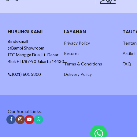
Jangan lewatkan kesempatan punya payung lipat lucu eksklusif ini! St
gaya!
HUBUNGI KAMI
LAYANAN
TAUT
Bindexmall
Privacy Policy
Tentan
@Bambi Showroom
Returns
Artikel
ITC Mangga Dua, Lt. Dasar
Blok E II/87-90 Jakarta 14430
Terms & Conditions
FAQ
📞(021) 601 5800
Delivery Policy
Our Social Links: