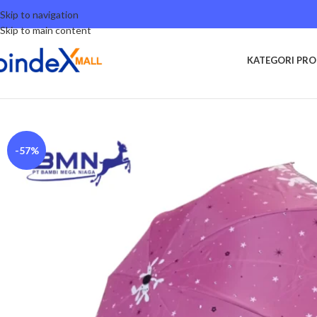
Skip to navigation
Skip to main content
KATEGORI PR
Beranda
Other Categories
Payung Lipat Lucu Bambi x Nagoya Rabbit Sn
-57%