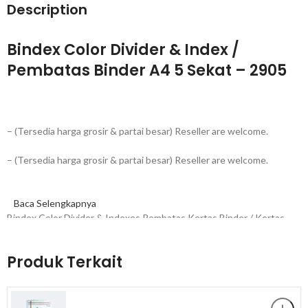
Description
Bindex Color Divider & Index /
Pembatas Binder A4 5 Sekat – 2905
– (Tersedia harga grosir & partai besar) Reseller are welcome.
– (Tersedia harga grosir & partai besar) Reseller are welcome.
Baca Selengkapnya
Bindex Color Divider & Indexes Pembatas Kertas Binder / Kertas
Pembatas A4 5 Sekat – 2905 adalah Pembatas ordner berukuran A4,
berbahan PP yang tidak mudah sobek dan tahan lama. Di
Produk Terkait
kombinasikan dengan sekat yang berwarna-warni, memberikan
sentuhan yang ceria ketika anda memisahkan file–file kamu dan
pastinya akan terlihat lebih rapih dari sebelumnya!!!