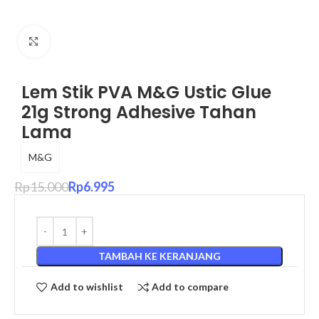
Click to enlarge
Lem Stik PVA M&G Ustic Glue
21g Strong Adhesive Tahan
Lama
M&G
Rp
15.000
Rp
6.995
TAMBAH KE KERANJANG
Add to wishlist
Add to compare