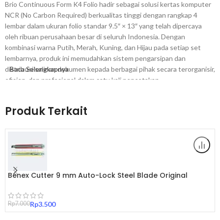
Brio Continuous Form K4 Folio hadir sebagai solusi kertas komputer
NCR (No Carbon Required) berkualitas tinggi dengan rangkap 4
lembar dalam ukuran folio standar 9.5″ × 13″ yang telah dipercaya
oleh ribuan perusahaan besar di seluruh Indonesia. Dengan
kombinasi warna Putih, Merah, Kuning, dan Hijau pada setiap set
lembarnya, produk ini memudahkan sistem pengarsipan dan
distribusi salinan dokumen kepada berbagai pihak secara terorganisir,
Baca Selengkapnya
efisien, dan profesional dalam satu kali pencetakan.
Mengapa Memilih Continuous Form Brio K4?
Produk Terkait
Pertama, Brio adalah merek produk kertas dan administrasi yang
telah lama dikenal dan dipercaya oleh berbagai kalangan industri di
Indonesia. Kualitas kertas NCR yang konsisten, ketepatan perforasi,
dan keandalan transfer warna antar lembar yang Brio hadirkan
menjadikan Continuous Form K4 ini sebagai pilihan nomor satu bagi
Benex Cutter 9 mm Auto-Lock Steel Blade Original
perusahaan yang membutuhkan dokumen rangkap berkualitas tinggi
dengan hasil yang selalu konsisten di setiap pencetakan.
Rp
7.000
Rp
3.500
Kedua, teknologi NCR (No Carbon Required) yang digunakan pada
produk ini merupakan inovasi penting dalam dunia kertas formulir.