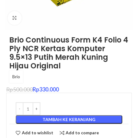
Click to enlarge
Brio Continuous Form K4 Folio 4
Ply NCR Kertas Komputer
9.5×13 Putih Merah Kuning
Hijau Original
Brio
Rp
500.000
Rp
330.000
TAMBAH KE KERANJANG
Add to wishlist
Add to compare