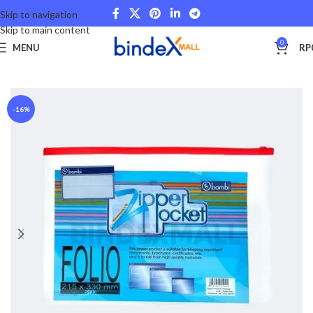
Skip to navigation
Skip to main content
0
MENU
RP
Beranda
Stationery and Fancy
Document Holder
-16%