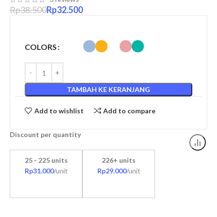
Rp
38.500
Rp
32.500
COLORS
TAMBAH KE KERANJANG
Add to wishlist
Add to compare
Discount per quantity
25 - 225 units
226+ units
Rp
31.000
/unit
Rp
29.000
/unit