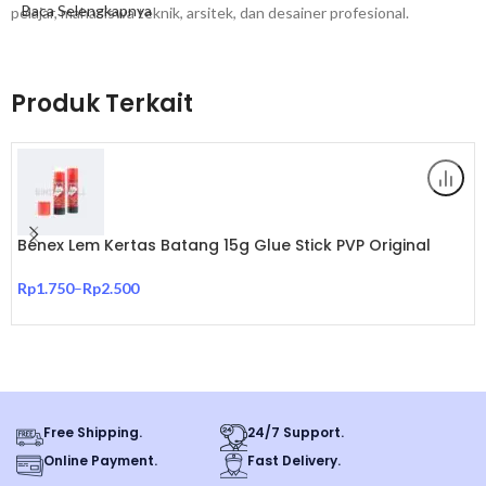
Baca Selengkapnya
pelajar, mahasiswa teknik, arsitek, dan desainer profesional.
Spesifikasi Produk:
Produk Terkait
– Merek: Kenko
– Panjang: 30 cm (300 mm)
– Material: Stainless Steel Berkualitas Tinggi
Benex Lem Kertas Batang 15g Glue Stick PVP Original
– Warna: Silver Natural Logam
Rp
1.750
–
Rp
2.500
– Skala: Milimeter dan Centimeter
– Kondisi: 100% Baru dan Original
Keunggulan Penggaris Besi Kenko:
Free Shipping.
24/7 Support.
Online Payment.
Fast Delivery.