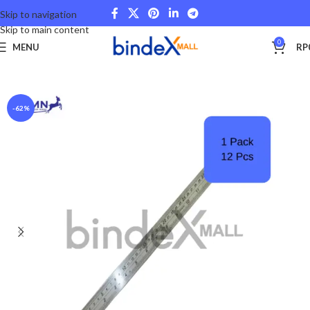
Skip to navigation
Skip to main content
0
MENU
RP
Beranda
Stationery and Fancy
School and College
-62%