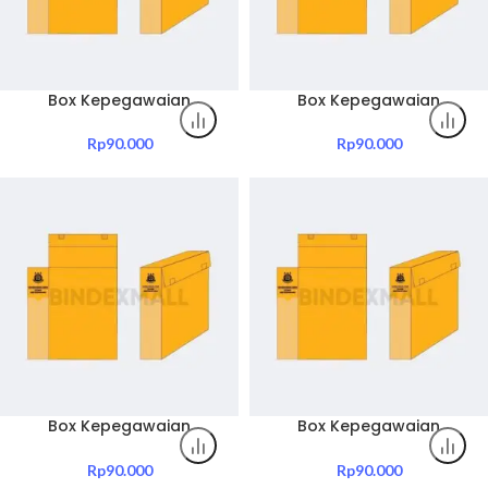
Box Kepegawaian
Box Kepegawaian
Kejaksaan Tinggi
Kejaksaan Tinggi Lampung
Kepulauan Riau Include
Include Sablon Jenis Box
Rp
90.000
Rp
90.000
Sablon Jenis Box Dosir
Dosir Kepegawaian
Kepegawaian
Pemerintahan
Pemerintahan
Box Kepegawaian
Box Kepegawaian
Kejaksaan Tinggi Maluku
Kejaksaan Tinggi Maluku
Include Sablon Jenis Box
Utara Include Sablon Jenis
Rp
90.000
Rp
90.000