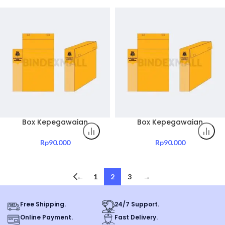
Dosir Kepegawaian
Box Dosir Kepegawaian
Pemerintahan
Pemerintahan
Box Kepegawaian
Box Kepegawaian
Kejaksaan Tinggi Nusa
Kejaksaan Tinggi Nusa
Tenggara Barat Include
Tenggara Timur Include
Rp
90.000
Rp
90.000
Sablon Jenis Box Dosir
Sablon Jenis Box Dosir
Kepegawaian
Kepegawaian
Pemerintahan
Pemerintahan
←
1
2
3
→
Free Shipping.
24/7 Support.
Online Payment.
Fast Delivery.