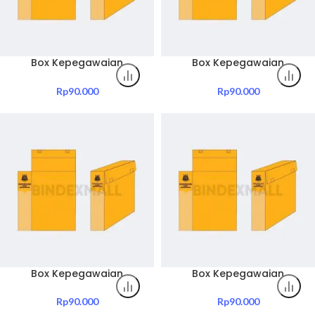
Box Kepegawaian
Box Kepegawaian
Kejaksaan Tinggi Jawa
Kejaksaan Tinggi
Timur Include Sablon Jenis
Kalimantan Barat Include
Rp
90.000
Rp
90.000
Box Dosir Kepegawaian
Sablon Jenis Box Dosir
Pemerintahan
Kepegawaian
Pemerintahan
Box Kepegawaian
Box Kepegawaian
Kejaksaan Tinggi
Kejaksaan Tinggi
Kalimantan Selatan
Kalimantan Tengah
Rp
90.000
Rp
90.000
Include Sablon Jenis Box
Include Sablon Jenis Box