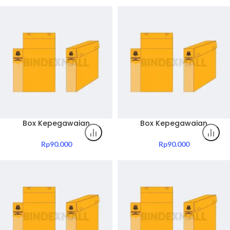
Dosir Kepegawaian
Dosir Kepegawaian
Pemerintahan
Pemerintahan
Box Kepegawaian
Box Kepegawaian
Kejaksaan Tinggi
Kejaksaan Tinggi
Kalimantan Timur Include
Kalimantan Utara Include
Rp
90.000
Rp
90.000
Sablon Jenis Box Dosir
Sablon Jenis Box Dosir
Kepegawaian
Kepegawaian
Pemerintahan
Pemerintahan