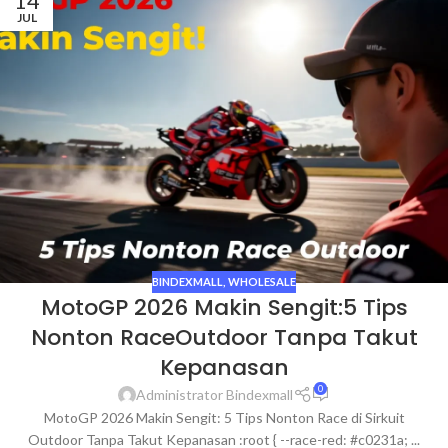
14
JUL
BINDEXMALL
,
WHOLESALE
MotoGP 2026 Makin Sengit:5 Tips
Nonton RaceOutdoor Tanpa Takut
Kepanasan
0
Administrator Bindexmall
MotoGP 2026 Makin Sengit: 5 Tips Nonton Race di Sirkuit
Outdoor Tanpa Takut Kepanasan :root { --race-red: #c0231a; ...