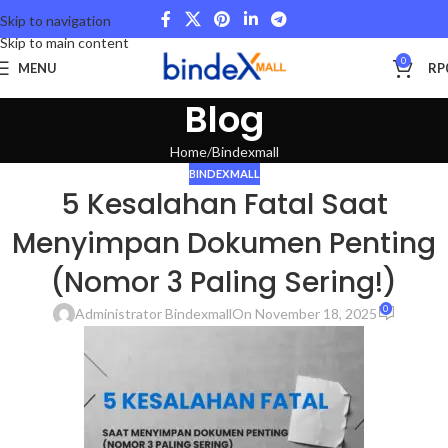
Skip to navigation
Skip to main content
0
MENU
RP
Blog
Home
Bindexmall
BINDEXMALL
5 Kesalahan Fatal Saat
Menyimpan Dokumen Penting
(Nomor 3 Paling Sering!)
0
Administrator Bindexmall
On November 18, 2025