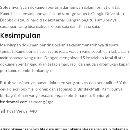
Solusinya:
Scan dokumen penting dan simpan dalam format digital.
Kamu bisa menyimpannya di cloud storage seperti Google Drive atau
Dropbox, atau di hard disk eksternal. Dengan begitu, kamu punya
cadangan yang bisa diakses kapan saja dan di mana saja.
Kesimpulan
Menyimpan dokumen penting bukan sekadar menaruhnya di suatu
tempat. Kamu perlu sistem yang jelas, wadah yang tepat, dan kebiasaan
maintenance yang rutin. Dengan menghindari 5 kesalahan fatal di atas,
dokumen pentingmu akan tetap aman, rapi, dan mudah ditemukan kapan
pun kamu membutuhkannya.
Butuh solusi penyimpanan dokumen yang praktis dan berkualitas? Yuk,
cek koleksi box file, ordner, dan stopmap di
BindexMall
! Kami punya
berbagai pilihan yang sesuai dengan kebutuhanmu. Kunjungi
bindexmall.com
sekarang juga!
Post Views:
440
atur dokumen rapi
box file
cara simpan dokumen
kesalahan arsip dokumen