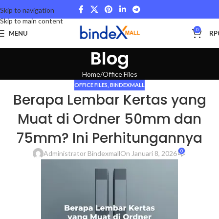
Skip to navigation
Skip to main content
0
MENU
RP
Blog
Home
Office Files
OFFICE FILES
,
BINDEXMALL
Berapa Lembar Kertas yang
Muat di Ordner 50mm dan
75mm? Ini Perhitungannya
0
Administrator Bindexmall
On Januari 8, 2026