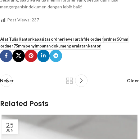
mengorganisir dokumen dengan lebih baik!
Post Views:
237
Alat Tulis Kantor
kapasitas ordner
lever arch file
ordner
ordner 50mm
ordner 75mm
penyimpanan dokumen
peralatan kantor
Newer
Older
Related Posts
25
JUN