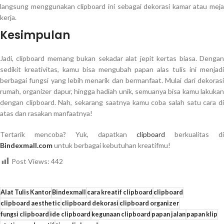
langsung menggunakan clipboard ini sebagai dekorasi kamar atau meja
kerja.
Kesimpulan
Jadi, clipboard memang bukan sekadar alat jepit kertas biasa. Dengan
sedikit kreativitas, kamu bisa mengubah papan alas tulis ini menjadi
berbagai fungsi yang lebih menarik dan bermanfaat. Mulai dari dekorasi
rumah, organizer dapur, hingga hadiah unik, semuanya bisa kamu lakukan
dengan clipboard. Nah, sekarang saatnya kamu coba salah satu cara di
atas dan rasakan manfaatnya!
Tertarik mencoba? Yuk, dapatkan
clipboard
berkualitas di
Bindexmall.com
untuk berbagai kebutuhan kreatifmu!
Post Views:
442
Alat Tulis Kantor
Bindexmall
cara kreatif clipboard
clipboard
clipboard aesthetic
clipboard dekorasi
clipboard organizer
fungsi clipboard
ide clipboard
kegunaan clipboard
papan jalan
papan klip