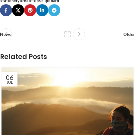
stationery kreatif
tips clipboard
Newer
Older
Related Posts
06
JUL