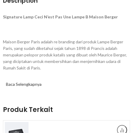
Description
Signature Lamp Ceci N’est Pas Une Lampe B Maison Berger
Maison Berger Paris adalah re branding dari produk Lampe Berger
Paris, yang sudah diketahui sejak tahun 1898 di Prancis adalah
merupakan pelopor produk katalis yang dibuat oleh Maurice Berger,
yang diciptakan untuk membersihkan dan menjernihkan udara di
Rumah Sakit di Paris.
Baca Selengkapnya
Maison Berger
berkontribusi untuk mencegah penyebaran VIRUS
dan BAKTERI di udara ruangan anda.
Produk Terkait
Produk memiliki garansi langsung dari kami jika ditemukan kendala
kegagalan fungsi, cacat produk maupun perbedaan produk yang di