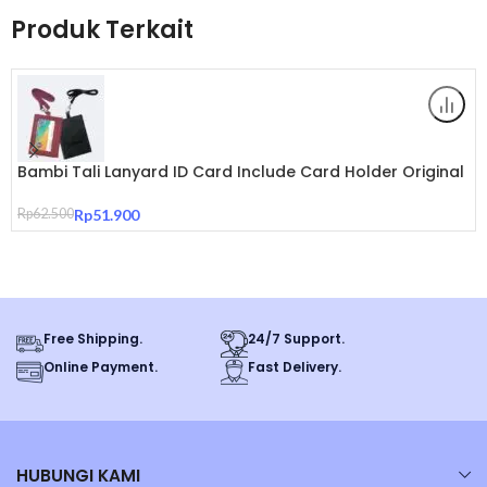
Diffuser Electric dan dapat langsung dituangkan ke diffuser electric
Produk Terkait
tanpa harus menambahkan air (Ready to Use).
Capacity 475ml
Diffusion time (+/-) 40h
Bambi Tali Lanyard ID Card Include Card Holder Original
Maison Berger Paris adalah re branding dari produk Lampe Berger
Rp
62.500
Rp
51.900
Paris, yang sudah diketahui sejak tahun 1898 di Prancis adalah
merupakan pelopor produk katalis yang dibuat oleh Maurice Berger,
yang diciptakan untuk membersihkan dan menjernihkan udara di
Rumah Sakit di Paris.
Free Shipping.
24/7 Support.
Online Payment.
Fast Delivery.
Maison Berger
berkontribusi untuk mencegah penyebaran VIRUS
dan BAKTERI di udara ruangan anda.
HUBUNGI KAMI