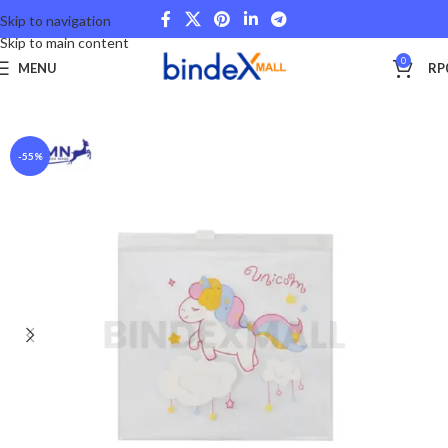
Skip to navigation
Skip to main content
0
MENU
RP
Beranda
Office Files
Bags and Storage
-55%