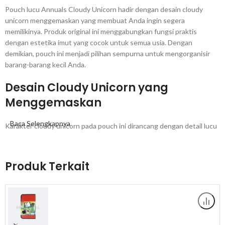
Pouch lucu Annuals Cloudy Unicorn hadir dengan desain cloudy
unicorn menggemaskan yang membuat Anda ingin segera
memilikinya. Produk original ini menggabungkan fungsi praktis
dengan estetika imut yang cocok untuk semua usia. Dengan
demikian, pouch ini menjadi pilihan sempurna untuk mengorganisir
barang-barang kecil Anda.
Desain Cloudy Unicorn yang
Menggemaskan
Baca Selengkapnya
Karakter cloudy unicorn pada pouch ini dirancang dengan detail lucu
dan menarik perhatian. Ekspresi wajah unicorn yang imut membuat
produk ini berbeda dari pouch biasa. Selain itu, kombinasi warna yang
cerah menciptakan tampilan ceria dan menyenangkan. Oleh karena
Produk Terkait
itu, pouch ini tidak hanya fungsional tetapi juga menambah keceriaan
hari Anda.
Ukuran A6 yang Praktis