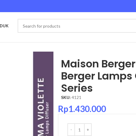
ODUK
Corollissima Series
Maison Berge
Berger Lamps 
Series
SKU:
4121
Rp
1.430.000