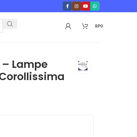
RP
0
r – Lampe
Corollissima