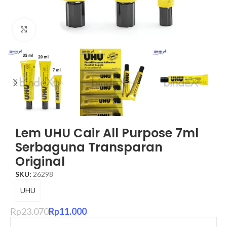
Click to enlarge
Lem UHU Cair All Purpose 7ml
Serbaguna Transparan
Original
SKU:
26298
UHU
Rp
23.070
Rp
11.000