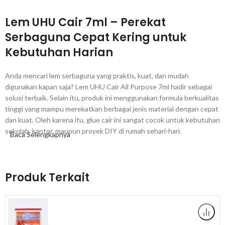
Lem UHU Cair 7ml – Perekat
Serbaguna Cepat Kering untuk
Kebutuhan Harian
Anda mencari lem serbaguna yang praktis, kuat, dan mudah
digunakan kapan saja? Lem UHU Cair All Purpose 7ml hadir sebagai
solusi terbaik. Selain itu, produk ini menggunakan formula berkualitas
tinggi yang mampu merekatkan berbagai jenis material dengan cepat
dan kuat. Oleh karena itu, glue cair ini sangat cocok untuk kebutuhan
sekolah, kantor, maupun proyek DIY di rumah sehari-hari.
Baca Selengkapnya
Aplikator Ujung Runcing yang Presisi
Produk Terkait
Lem UHU Cair hadir dengan botol kecil yang dilengkapi aplikator
ujung runcing. Selain itu, desain ujung runcing ini memudahkan Anda
mengaplikasikan lem pada area kecil dan detail dengan sangat presisi.
Dengan demikian, Anda bisa menghasilkan pekerjaan perekat yang
rapi tanpa berantakan atau mengotori area sekitarnya. Tidak hanya