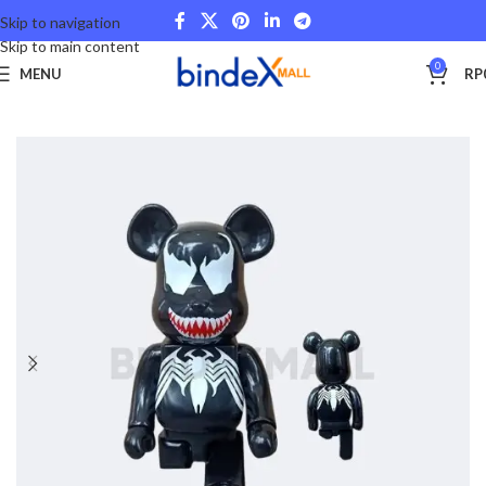
Skip to navigation
Skip to main content
0
MENU
RP
Beranda
Home Decor
Interior & Furniture