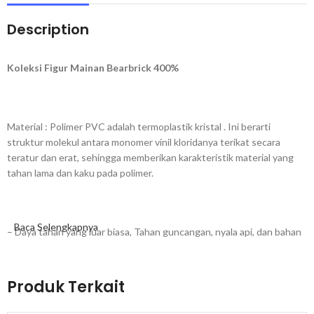
Description
Koleksi Figur Mainan Bearbrick 400%
Material : Polimer PVC adalah termoplastik kristal . Ini berarti
struktur molekul antara monomer vinil kloridanya terikat secara
teratur dan erat, sehingga memberikan karakteristik material yang
tahan lama dan kaku pada polimer.
Baca Selengkapnya
– Daya tahan yang luar biasa, Tahan guncangan, nyala api, dan bahan
kimia anorganik
– Bahan Ringan, keras dan kuat
Dengan Suhu pencetakan PVC adalah antara 20°C dan 60°C,
Produk Terkait
sedangkan PVC akan meleleh pada suhu antara 170°C dan 210°C.