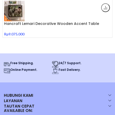
Size :
L :10 * W : 13 *H : 29
Hancraft Lemari Decorative Wooden Accent Table
Cabinet
Rp
9.075.000
Dear Customer :
*Barang sudah kami periksa dengan baik sebelum kami kirim, Packing
sudah termasuk dengan bubble warp.
Free Shipping.
24/7 Support.
Online Payment.
Fast Delivery.
Mohon dilengkapi dengan asuransi untuk barang pecah belah dan
video unboxing saat penerimaan. Jika terjadi kerusakan saat
pengiriman, bukan tanggung jawab penjual.
*100% Barang Import. Produk Berkualitas Tinggi.
HUBUNGI KAMI
LAYANAN
TAUTAN CEPAT
AVAILABLE ON:
READY STOCK.