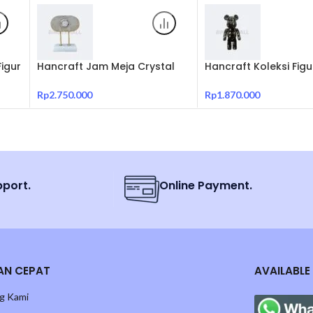
Figur
Hancraft Jam Meja Crystal
Hancraft Koleksi Fig
Baby
Decoration Clock
Bearbrick 400% Bea
Rp
2.750.000
Rp
1.870.000
pport.
Online Payment.
AN CEPAT
AVAILABLE
g Kami