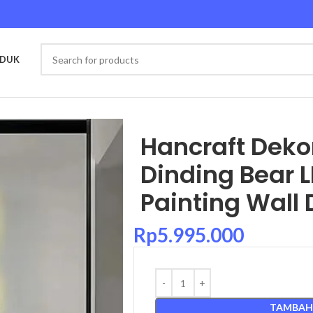
ODUK
nding Bear LED Light Painting Wall Decoration
Hancraft Dek
Dinding Bear L
Painting Wall 
Rp
5.995.000
TAMBAH