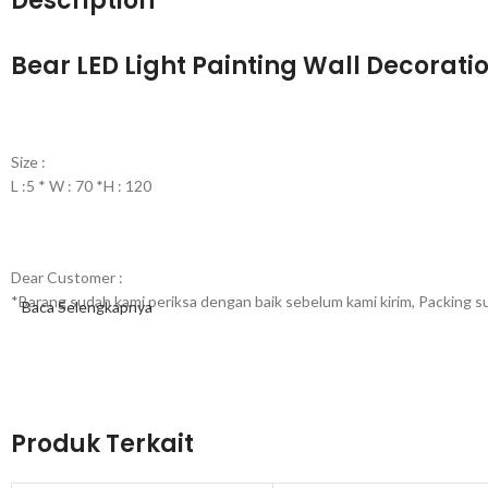
Description
Bear LED Light Painting Wall Decorati
Size :
L :5 * W : 70 *H : 120
Dear Customer :
*Barang sudah kami periksa dengan baik sebelum kami kirim, Packing 
Baca Selengkapnya
Mohon dilengkapi dengan asuransi untuk barang pecah belah dan
vide
*100% Barang Import. Produk Berkualitas Tinggi.
Produk Terkait
** DIWAJIBKAN UNTUK CHAT KONFIRMASI KEPADA KAMI TERL