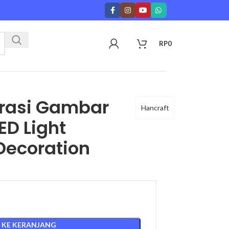
RP
0
orasi Gambar
Hancraft
ED Light
Decoration
 KE KERANJANG