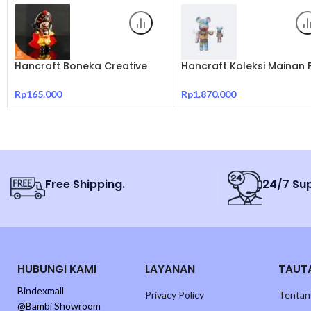
Hancraft Boneka Creative
Hancraft Koleksi Mainan 
Open Face Transformed
Bearbrick 400% My First 
Collection
Rp
165.000
Rp
1.870.000
Free Shipping.
24/7 Su
HUBUNGI KAMI
LAYANAN
TAUT
Bindexmall
Privacy Policy
Tentan
@Bambi Showroom