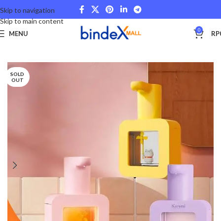
Skip to navigation
Skip to main content
0
MENU
RP
Beranda
Home Decor
Interior & Furniture
SOLD
OUT