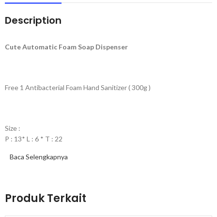
Description
Cute Automatic Foam Soap Dispenser
Free 1 Antibacterial Foam Hand Sanitizer ( 300g )
Size :
P : 13* L : 6 * T : 22
Baca Selengkapnya
Produk yang kami jual adalah :
Produk Terkait
– 100% original produk Bambi x
Hancraft
.