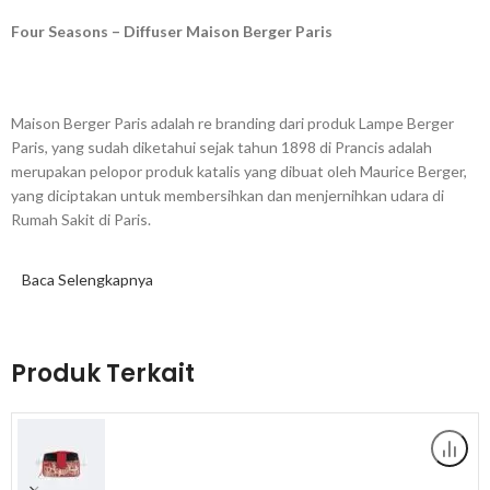
Four Seasons – Diffuser Maison Berger Paris
Maison Berger Paris adalah re branding dari produk Lampe Berger
Paris, yang sudah diketahui sejak tahun 1898 di Prancis adalah
merupakan pelopor produk katalis yang dibuat oleh Maurice Berger,
yang diciptakan untuk membersihkan dan menjernihkan udara di
Rumah Sakit di Paris.
Baca Selengkapnya
Maison Berger
berkontribusi untuk mencegah penyebaran VIRUS
dan BAKTERI di udara ruangan anda.
Produk Terkait
Produk memiliki garansi langsung dari kami jika ditemukan kendala
kegagalan fungsi, cacat produk maupun perbedaan produk yang di
pesan dan yang diterima. Pembeli wajib merekam video unboxing