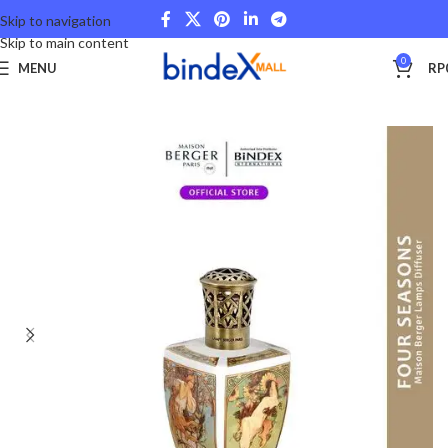
Skip to navigation
Skip to main content
0
MENU
RP
Beranda
Lifestyle
Maison Berger