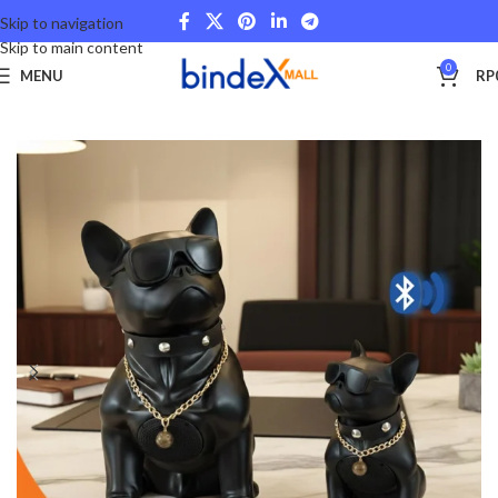
Skip to navigation
Skip to main content
0
MENU
RP
Beranda
Home Decor
Interior & Furniture