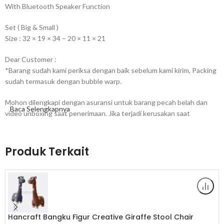
With Bluetooth Speaker Function
Set ( Big & Small )
Size : 32 × 19 × 34 – 20 × 11 × 21
Dear Customer :
*Barang sudah kami periksa dengan baik sebelum kami kirim, Packing
sudah termasuk dengan bubble warp.
Mohon dilengkapi dengan asuransi untuk barang pecah belah dan
Baca Selengkapnya
video unboxing saat penerimaan. Jika terjadi kerusakan saat
pengiriman, bukan tanggung jawab penjual.
*100% Barang Import. Produk Berkualitas Tinggi.
Produk Terkait
READY STOCK.
“MOHON CHAT KONFIRMASI KEPADA ADMIN TERLEBIH
DAHULU, SEBELUM MELAKUKAN CHECKOUT”
Hancraft Bangku Figur Creative Giraffe Stool Chair