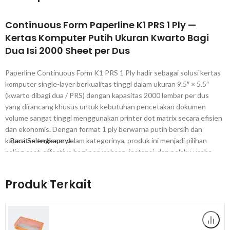
Continuous Form Paperline K1 PRS 1 Ply —
Kertas Komputer Putih Ukuran Kwarto Bagi
Dua Isi 2000 Sheet per Dus
Paperline Continuous Form K1 PRS 1 Ply hadir sebagai solusi kertas
komputer single-layer berkualitas tinggi dalam ukuran 9.5″ × 5.5″
(kwarto dibagi dua / PRS) dengan kapasitas 2000 lembar per dus
yang dirancang khusus untuk kebutuhan pencetakan dokumen
volume sangat tinggi menggunakan printer dot matrix secara efisien
dan ekonomis. Dengan format 1 ply berwarna putih bersih dan
kapasitas terbesar dalam kategorinya, produk ini menjadi pilihan
Baca Selengkapnya
paling cost-effective bagi perusahaan, instansi, dan pelaku usaha
yang membutuhkan kertas komputer dalam jumlah besar untuk
operasional pencetakan dokumen harian yang intensif.
Produk Terkait
Mengapa Memilih Continuous Form Paperline
K1 PRS?