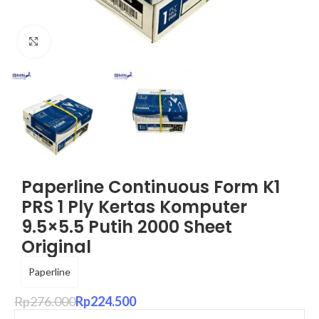
Click to enlarge
Paperline Continuous Form K1
PRS 1 Ply Kertas Komputer
9.5×5.5 Putih 2000 Sheet
Original
Paperline
Rp
276.000
Rp
224.500