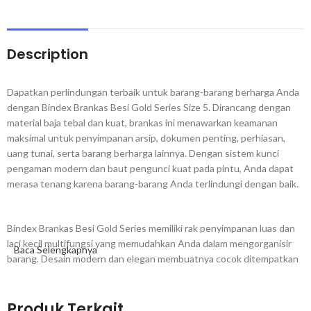
Description
Dapatkan perlindungan terbaik untuk barang-barang berharga Anda
dengan Bindex Brankas Besi Gold Series Size 5. Dirancang dengan
material baja tebal dan kuat, brankas ini menawarkan keamanan
maksimal untuk penyimpanan arsip, dokumen penting, perhiasan,
uang tunai, serta barang berharga lainnya. Dengan sistem kunci
pengaman modern dan baut pengunci kuat pada pintu, Anda dapat
merasa tenang karena barang-barang Anda terlindungi dengan baik.
Bindex Brankas Besi Gold Series memiliki rak penyimpanan luas dan
laci kecil multifungsi yang memudahkan Anda dalam mengorganisir
Baca Selengkapnya
barang. Desain modern dan elegan membuatnya cocok ditempatkan
di kantor, toko, maupun rumah Anda. Brankas ini sudah melalui uji
ketahanan dan dapat digunakan selama belasan tahun tanpa
masalah.
Produk Terkait