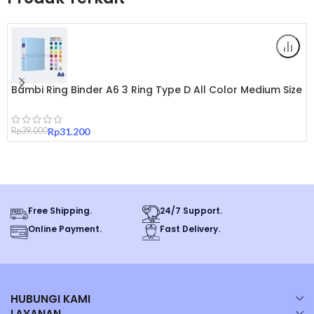
Spesifikasi Produk:
– Material: Baja tebal & kuat
Bambi Ring Binder A6 3 Ring Type D All Color Medium Size
– Sistem Kunci: Penguncian ganda dengan baut pengaman untuk
25 mm Original
keamanan ekstra
Rp
39.000
Rp
31.200
– Fitur Penyimpanan: Rak penyimpanan + laci kecil multifungsi untuk
barang berharga
– Desain: Modern dan elegan, cocok untuk kantor atau rumah
Free Shipping.
24/7 Support.
– Dimensi: 98 x 63 x 60 cm
Online Payment.
Fast Delivery.
Keunggulan Produk:
– Tahan lama dan kuat, cocok untuk penyimpanan jangka panjang
HUBUNGI KAMI
LAYANAN