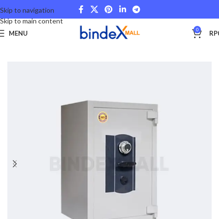
Skip to navigation
Skip to main content
0
MENU
RP
Beranda
Office Files
Filling and Cabinet