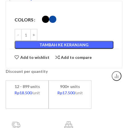
COLORS
TAMBAH KE KERANJANG
Add to wishlist
Add to compare
Discount per quantity
12 - 899 units
900+ units
Rp
18.500
/unit
Rp
17.500
/unit