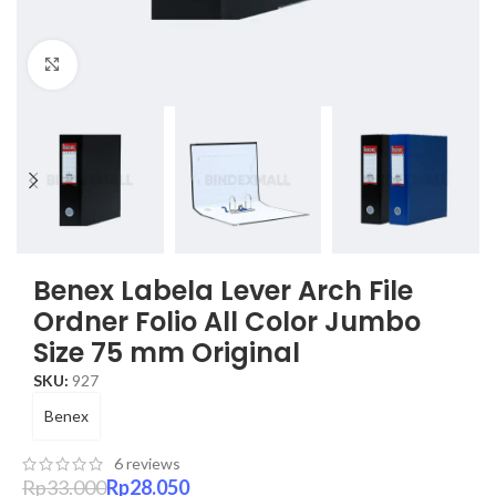
Click to enlarge
Benex Labela Lever Arch File
Ordner Folio All Color Jumbo
Size 75 mm Original
SKU:
927
Benex
6
reviews
Rp
33.000
Rp
28.050