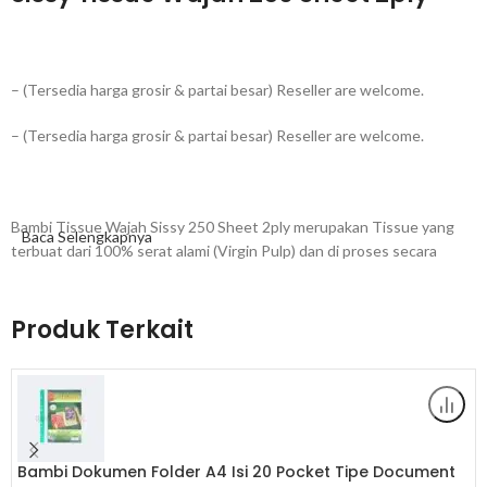
– (Tersedia harga grosir & partai besar) Reseller are welcome.
– (Tersedia harga grosir & partai besar) Reseller are welcome.
Bambi Tissue Wajah Sissy 250 Sheet 2ply merupakan Tissue yang
Baca Selengkapnya
terbuat dari 100% serat alami (Virgin Pulp) dan di proses secara
higenis sehingga menghasilkan tissue halus berkualitas tinggi yang
aman digunakan untuk keluarga.
Produk Terkait
Spesifikasi produk Bambi Tissue Sissy 250 Sheet 2ply :
– Bahan : 100% Virgin Pulp
Bambi Dokumen Folder A4 Isi 20 Pocket Tipe Document
– Ukuran Produk : 18 x 9 x 9 cm