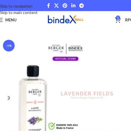
Skip to navigation
Skip to main content
0
MENU
RP
Beranda
Lifestyle
Maison Berger
-5%