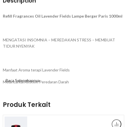
Description
Refill Fragrances Oil Lavender Fields Lampe Berger Paris 1000ml
MENGATASI INSOMNIA – MEREDAKAN STRESS – MEMBUAT
TIDUR NYENYAK
Manfaat Aroma terapi Lavender Fields
Baca Selengkapnya
Melancarkan Sistem Peredaran Darah
Membantu Mengurangi gejala insomnia
Membantu tidur lebih pulas
Sebagai Anti Virus dan Anti Bakteri
Produk Terkait
Aman digunakan untuk bayi dan hewan peliharaan
Cocok digunakan di ruang tidur, ruang baca, ruang belajar, ruang
kantor, lobby