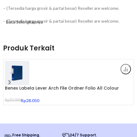
– (Tersedia harga grosir & partai besar) Reseller are welcome.
– (Tersedia harga grosir & partai besar) Reseller are welcome.
Baca Selengkapnya
Produk Terkait
Bambi Zipper Bag 5521, Folio cocok untuk menyimpan dokumen-
dokumen penting, alat tulis, dsb. Ukuran Folio, tersedia 5 warna
menarik Red, Blue, Fluoro Orange, Fluoro Green, Fluoro Yellow.
Spesifikasi :
Benex Labela Lever Arch File Ordner Folio All Colour
Medium Size 50 mm Original
Bahan : PP Diagonal
Rp
33.000
Rp
28.050
Kombinasi : Jaring & bahan Benneton
Adding Part : Zipper
Free Shipping.
24/7 Support.