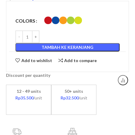
COLORS
TAMBAH KE KERANJANG
Add to wishlist
Add to compare
Discount per quantity
12 - 49 units
50+ units
Rp
35.500
/unit
Rp
32.500
/unit