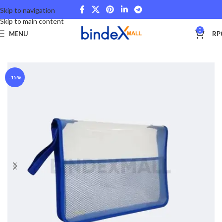
Skip to navigation
Skip to main content
0
MENU
RP
Beranda
Office Files
Bags and Storage
-15%