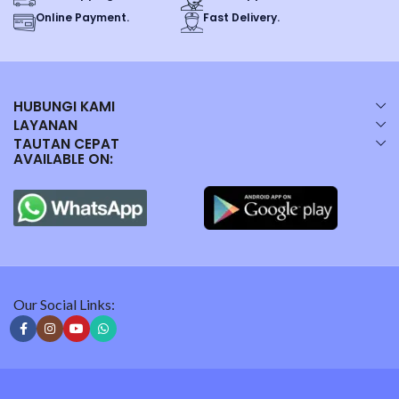
Ukuran : Folio (28 x 29cm)
Online Payment.
Fast Delivery.
Produk memiliki garansi langsung dari kami jika ditemukan kendala
kegagalan fungsi, cacat produk maupun perbedaan produk yang di
HUBUNGI KAMI
pesan dan yang diterima.
LAYANAN
TAUTAN CEPAT
AVAILABLE ON:
Pembeli wajib merekam video unboxing setelah pesanan
diterima.
Produk yang kami jual adalah :
Our Social Links:
– 100% original produk Bambi
– Jaminan kualitas bahan & hasil produksi
– Barang selalu Fresh (langsung turun dari Gudang Produksi)