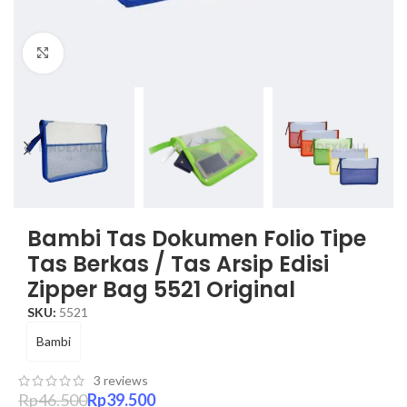
Click to enlarge
Bambi Tas Dokumen Folio Tipe
Tas Berkas / Tas Arsip Edisi
Zipper Bag 5521 Original
SKU:
5521
Bambi
3
reviews
Rp
46.500
Rp
39.500