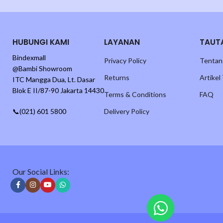
Produk yang kami jual adalah :
HUBUNGI KAMI
LAYANAN
TAUT
– 100% original produk Bambi.
Bindexmall
Privacy Policy
Tentan
– Jaminan kualitas bahan & hasil.
@Bambi Showroom
Returns
Artikel
ITC Mangga Dua, Lt. Dasar
– Barang yang akan dikirim sudah melalui pengecekan Quality Control 
Blok E II/87-90 Jakarta 14430
Terms & Conditions
FAQ
📞(021) 601 5800
Delivery Policy
Jika terjadi kerusakan pada saat pengiriman adalah tanggung jawab Pi
Our Social Links:
Catatan informasi pengiriman :
– Operasional toko adalah senin – jumat dengan proses pesanan setiap
– Jadwal pengiriman instant, same day, & next day adalah dari jam 08:0