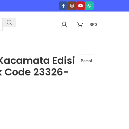
RP
0
Kacamata Edisi
Bambi
k Code 23326-