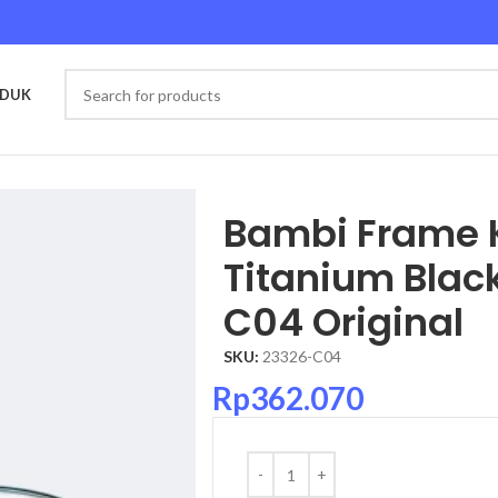
ODUK
 Code 23326-C04 Original
Bambi Frame 
Titanium Blac
C04 Original
SKU:
23326-C04
Rp
362.070