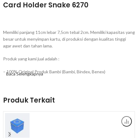
Card Holder Snake 6270
Memiliki panjang 11cm lebar 7,5cm tebal 2cm. Memiliki kapasitas yang
besar untuk menyimpan kartu, di produksi dengan kualitas tinggi
agar awet dan tahan lama.
Produk yang kami jual adalah :
– 100% Original Produk Bambi (Bambi, Bindex, Benex)
Baca Selengkapnya
– Jaminan Kualitas Produk
– Barang selalu Fresh (langsung turun dari Gudang Produksi)
Produk Terkait
– Barang yang dikirim sudah melalui Quality Control dan Standard
Packing
– Jika terjadi kerusakan dari pihak kami akan di ganti 100% (Sertakan
Video/Foto Unboxing)