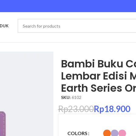
ODUK
otebook Earth Series Original
Bambi Buku C
Lembar Edisi
Earth Series Or
SKU:
6102
Rp
23.000
Rp
18.900
COLORS