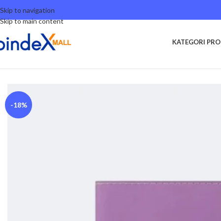
Skip to navigation
Skip to main content
KATEGORI PR
Beranda
Lifestyle
Others
Bambi Buku Catatan 100 Lembar Edisi Memo N
-18%