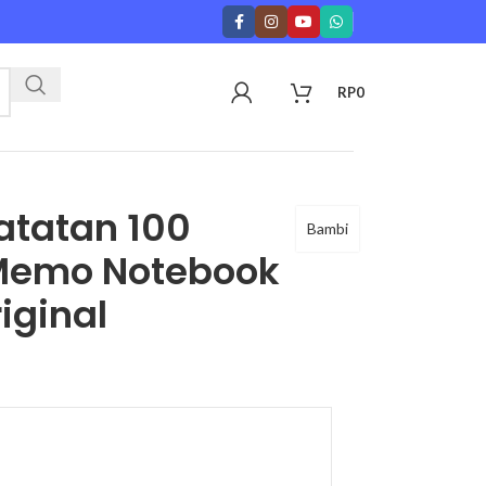
RP
0
atatan 100
Bambi
 Memo Notebook
iginal