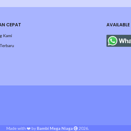
Video/Foto Unboxing)
ihak Ekspedisi, Mohon aktifkan Asuransi saat checkout order, untuk Klai
AN CEPAT
AVAILABLE
g Kami
 Terbaru
5:00 akan di proses di hari berikutnya.
Made with ❤️ by
Bambi Mega Niaga
2026.