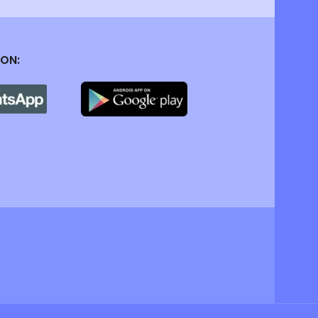
m asuransi pengiriman.
(Sertakan video / foto
 ON: