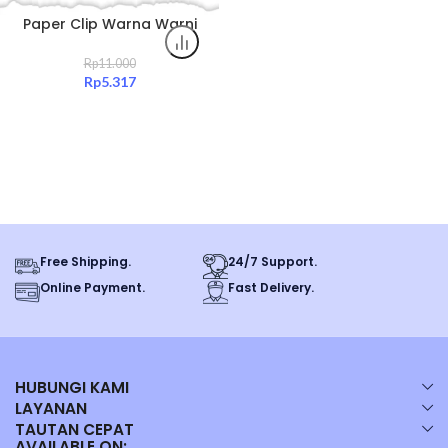
Paper Clip Warna Warni
Kenko No 3100 Original –
Klip Kertas Full Color 100
Rp
11.000
Pcs
Rp
5.317
Free Shipping.
24/7 Support.
Online Payment.
Fast Delivery.
HUBUNGI KAMI
LAYANAN
TAUTAN CEPAT
AVAILABLE ON: