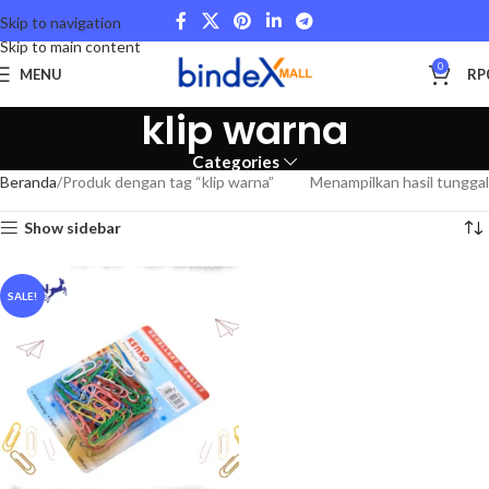
Skip to navigation
Skip to main content
0
MENU
RP
klip warna
Categories
Beranda
Produk dengan tag “klip warna”
Menampilkan hasil tunggal
Show sidebar
SALE!