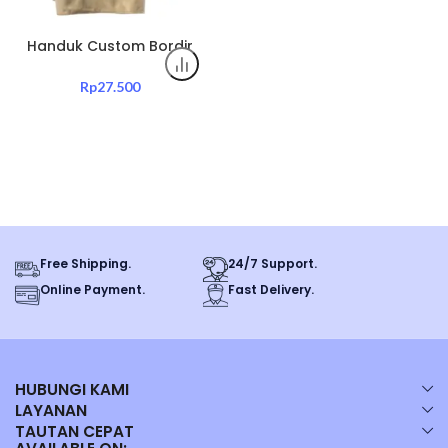
Handuk Custom Bordir
Nama 30×70 – Hand Towel
Souvenir Min 50pcs Gratis
Rp
27.500
Bordir
Free Shipping.
24/7 Support.
Online Payment.
Fast Delivery.
HUBUNGI KAMI
LAYANAN
TAUTAN CEPAT