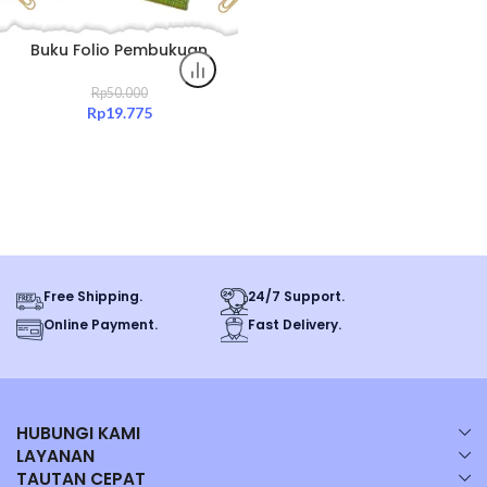
Buku Folio Pembukuan
Hard Cover Ria 100 Lembar
Jurnal Keuangan Original
Rp
50.000
Rp
19.775
Free Shipping.
24/7 Support.
Online Payment.
Fast Delivery.
HUBUNGI KAMI
LAYANAN
TAUTAN CEPAT