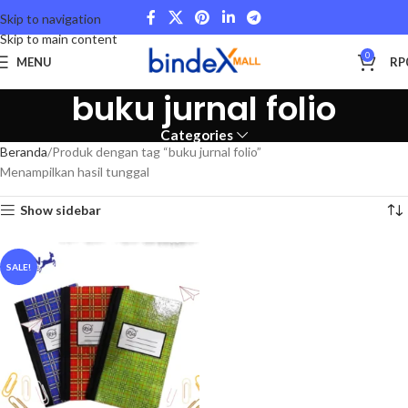
Skip to navigation
Skip to main content
0
MENU
RP
buku jurnal folio
Categories
Beranda
Produk dengan tag “buku jurnal folio”
Menampilkan hasil tunggal
Show sidebar
SALE!