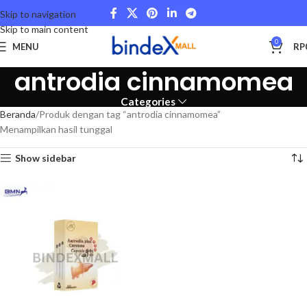
Skip to navigation
Skip to main content
0
MENU
RP
antrodia cinnamomea
Categories
Beranda
Produk dengan tag “antrodia cinnamomea”
Menampilkan hasil tunggal
Show sidebar