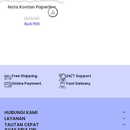
Nota Kontan Paperline
Original 50 Lembar –
Kertas Tebal Anti Tembus
Rp
10.000
Rp
4.900
Free Shipping.
24/7 Support.
Online Payment.
Fast Delivery.
HUBUNGI KAMI
LAYANAN
TAUTAN CEPAT
AVAILABLE ON: