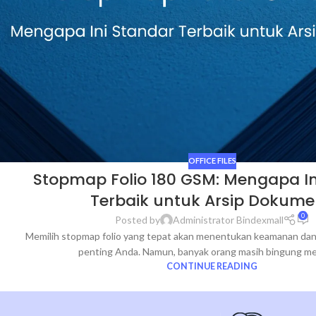
OFFICE FILES
Stopmap Folio 180 GSM: Mengapa In
Terbaik untuk Arsip Dokum
0
Posted by
Administrator Bindexmall
Memilih stopmap folio yang tepat akan menentukan keamanan da
penting Anda. Namun, banyak orang masih bingung memi
CONTINUE READING