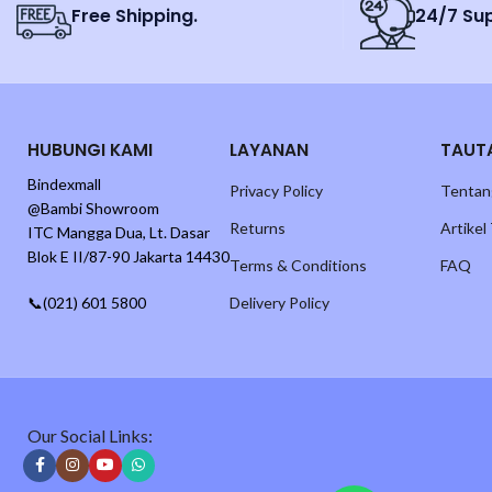
Free Shipping.
24/7 Su
HUBUNGI KAMI
LAYANAN
TAUT
Bindexmall
Privacy Policy
Tentan
@Bambi Showroom
Returns
Artikel
ITC Mangga Dua, Lt. Dasar
Blok E II/87-90 Jakarta 14430
Terms & Conditions
FAQ
📞(021) 601 5800
Delivery Policy
Our Social Links: