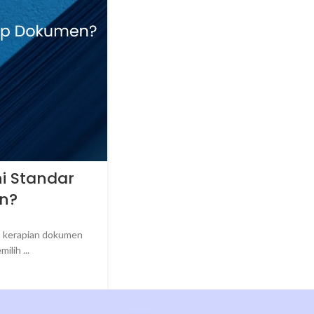
i Standar
en?
n kerapian dokumen
lih ...