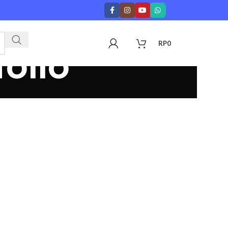
RP
0
olio