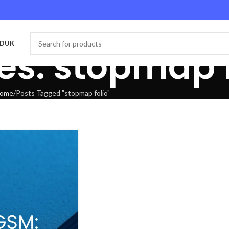
ODUK
es: stopmap f
ome
Posts Tagged "stopmap folio"