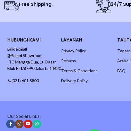
Free Shipping.
24/7 Su
HUBUNGI KAMI
LAYANAN
TAUT
Bindexmall
Privacy Policy
Tentan
@Bambi Showroom
Returns
Artikel
ITC Mangga Dua, Lt. Dasar
Blok E II/87-90 Jakarta 14430
Terms & Conditions
FAQ
📞(021) 601 5800
Delivery Policy
Our Social Links: