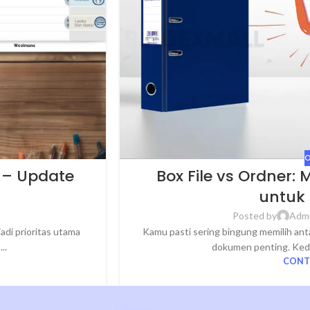
O
6 – Update
Box File vs Ordner:
untuk
Posted by
Admi
adi prioritas utama
Kamu pasti sering bingung memilih ant
..
dokumen penting. Kedua
CONT