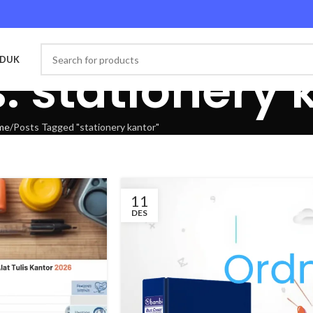
ODUK
: stationery 
me
Posts Tagged "stationery kantor"
11
DES