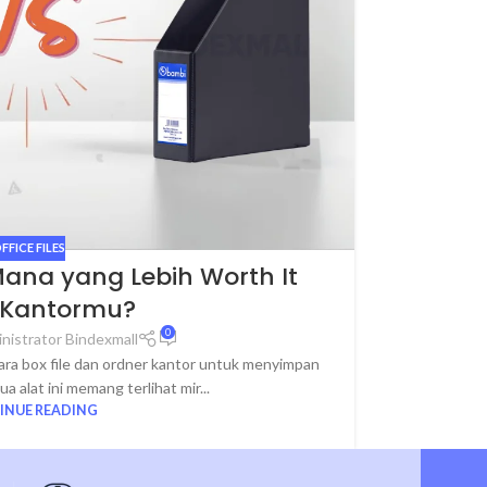
FFICE FILES
 Mana yang Lebih Worth It
 Kantormu?
0
nistrator Bindexmall
ara box file dan ordner kantor untuk menyimpan
 alat ini memang terlihat mir...
INUE READING