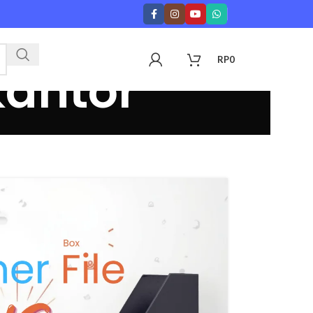
RP
0
kantor