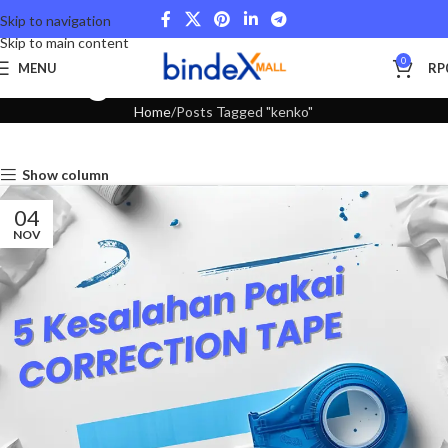
Skip to navigation
Skip to main content
Tag Archives: kenko
0
MENU
RP
Home
Posts Tagged "kenko"
Show column
04
NOV