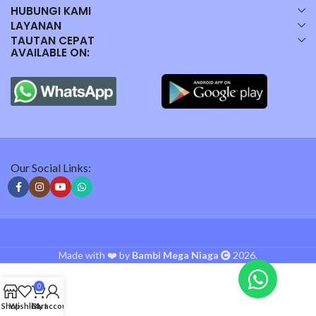
HUBUNGI KAMI
LAYANAN
TAUTAN CEPAT
AVAILABLE ON:
Our Social Links:
Made with ❤️ by
Bambi Mega Niaga
2026.
0
Shop
Wishlist
Cart
My account