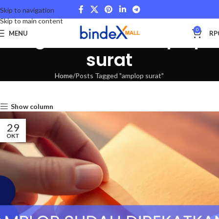
Skip to navigation
Skip to main content
Tag Archives: amplop
0
MENU
RP
surat
Home
Posts Tagged "amplop surat"
Show column
29
OKT